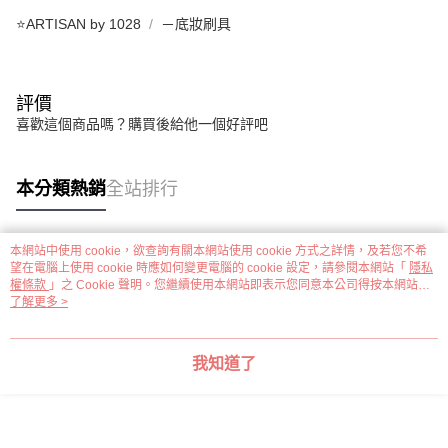
⭐ARTISAN by 1028
－底妝刷具
評價
喜歡這個商品嗎？購買後給他一個好評吧
本分類熱銷
全站排行
本網站中使用 cookie，欲查詢有關本網站使用 cookie 方式之詳情，及若您不希
熱門標籤
望在電腦上使用 cookie 時應如何變更電腦的 cookie 設定，請參閱本網站「
隱私
權條款
」之 Cookie 聲明。您繼續使用本網站即表示您同意本公司得按本網站使
用條款之 Cookie 聲明使用 cookie。
了解更多 >
我知道了