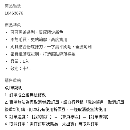
商品編號
全家取貨付款
10463876
每筆NT$80，滿NT$599(含以上)免運費
商品特色
付款後全家取貨
可可黑茶系列，質感限定新色
每筆NT$80，滿NT$599(含以上)免運費
柔韌毛質，更貼輪廓，高度實用
7-11取貨付款
刷具結合粉底抹刀，一字扁平刷毛，全臉勻刷
每筆NT$80，滿NT$599(含以上)免運費
密實纖薄底妝刷，打造服貼輕薄裸妝
容量：1入
付款後7-11取貨
效期：十年
每筆NT$80，滿NT$599(含以上)免運費
銷售重點
宅配
▫️訂單說明
每筆NT$90，滿NT$599(含以上)免運費
1. 訂單成立後無法修改
2. 賣場無法為您取消/修改訂單，請自行登錄「我的帳戶」取消訂單
後重新訂購，訂單若有使用折價券，一經取消後無法使用
3. 訂單進度：【我的帳戶】→【會員專區】→【訂單查詢】
4. 取消訂單：需在訂單狀態為「未出貨」時取消訂單