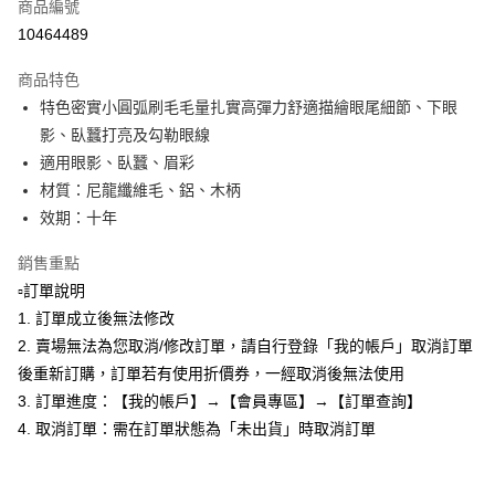
商品編號
Apple Pay
10464489
悠遊付
商品特色
全盈+PAY
特色密實小圓弧刷毛毛量扎實高彈力舒適描繪眼尾細節、下眼
AFTEE先享後付
影、臥蠶打亮及勾勒眼線
相關說明
適用眼影、臥蠶、眉彩
【關於「AFTEE先享後付」】
材質：尼龍纖維毛、鋁、木柄
ATM付款
AFTEE先享後付是「在收到商品之後才付款」的支付方式。 讓您購物簡單
效期：十年
便利好安心！
１．簡單：不需註冊會員、不需綁卡、不需儲值。
運送方式
銷售重點
２．便利：只要手機號碼，簡訊認證，即可結帳。
３．安心：先確認商品／服務後，再付款。
全家取貨付款
▫️訂單說明
1. 訂單成立後無法修改
每筆NT$80，滿NT$599(含以上)免運費
【「AFTEE先享後付」結帳流程】
１．於結帳方式選擇「AFTEE先享後付」後，將跳轉至「AFTEE先享後付」
2. 賣場無法為您取消/修改訂單，請自行登錄「我的帳戶」取消訂單
付款後全家取貨
結帳頁面，進行簡訊認證並確認金額後，即可完成結帳。
後重新訂購，訂單若有使用折價券，一經取消後無法使用
２．訂單成立數日內，您將收到繳費通知簡訊。
每筆NT$80，滿NT$599(含以上)免運費
3. 訂單進度：【我的帳戶】→【會員專區】→【訂單查詢】
３．收到繳費通知簡訊後14天內，點擊此簡訊中的連結，可透過四大超商／
ATM／網路銀行／等多元方式進行付款，方視為交易完成。
4. 取消訂單：需在訂單狀態為「未出貨」時取消訂單
7-11取貨付款
※ 請注意：結帳手續完成當下不需立刻繳費，但若您需要取消訂單，請聯絡
每筆NT$80，滿NT$599(含以上)免運費
購買商品的店家。未經商家同意取消之訂單仍視為有效，需透過AFTEE先享
後付繳納相關費用。