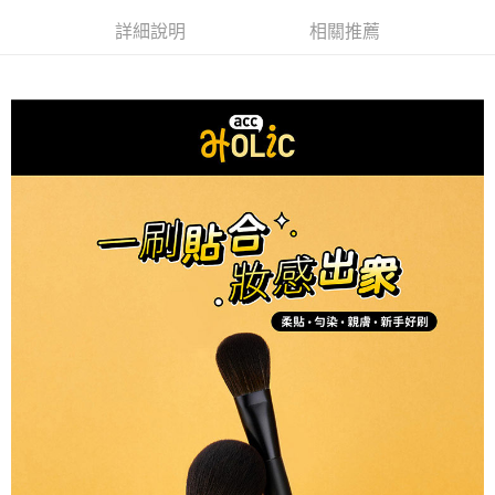
付款後7-11取貨
※ 交易是否成功請以「AFTEE先享後付 」之結帳頁面顯示為準，若有關於
是否繳費成功／繳費後需取消欲退款等相關疑問，請聯繫「AFTEE先享後付
詳細說明
相關推薦
每筆NT$80，滿NT$599(含以上)免運費
客戶支援中心」
https://netprotections.freshdesk.com/support/home
宅配
【注意事項】
１．透過由恩沛科技股份有限公司提供之「AFTEE先享後付」服務完成之交
每筆NT$90，滿NT$599(含以上)免運費
易，需依本服務之必要範圍內提供個人資料，並將交易相關給付款項請求債
權轉讓予恩沛科技股份有限公司。
２．關於個人資料處理事宜，請瀏覽以下網址：
https://aftee.tw/terms/#terms3
３．未成年的使用者請事先徵得法定代理人或監護人之同意方可使用
「AFTEE先享後付」，若未經同意申辦者引起之損失，本公司不負相關責
任。
４．使用「AFTEE先享後付」時，將依據個別帳號之用戶狀況，依本公司即
時審查核予不同之上限額度；若仍有額度不足之情形，本公司將視審查結果
請求用戶進行身份認證。
５．嚴禁一人註冊多個帳號或使用他人資訊註冊。若發現惡意使用之情形，
恩沛科技股份有限公司將有權停止該用戶之使用額度並採取法律行動。