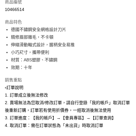
商品編號
Apple Pay
10466514
悠遊付
商品特色
全盈+PAY
德國不鏽鋼安全網格設計刀片
AFTEE先享後付
精修眉部雜毛，不卡頓
相關說明
伸縮滑動軸式設計，握柄安全易推
【關於「AFTEE先享後付」】
小巧尺寸，攜帶便利
ATM付款
AFTEE先享後付是「在收到商品之後才付款」的支付方式。 讓您購物簡單
材質：ABS塑膠、不鏽鋼
便利好安心！
１．簡單：不需註冊會員、不需綁卡、不需儲值。
效期：十年
運送方式
２．便利：只要手機號碼，簡訊認證，即可結帳。
３．安心：先確認商品／服務後，再付款。
全家取貨付款
銷售重點
▫️訂單說明
每筆NT$80，滿NT$599(含以上)免運費
【「AFTEE先享後付」結帳流程】
１．於結帳方式選擇「AFTEE先享後付」後，將跳轉至「AFTEE先享後付」
1. 訂單成立後無法修改
付款後全家取貨
結帳頁面，進行簡訊認證並確認金額後，即可完成結帳。
2. 賣場無法為您取消/修改訂單，請自行登錄「我的帳戶」取消訂單
２．訂單成立數日內，您將收到繳費通知簡訊。
每筆NT$80，滿NT$599(含以上)免運費
後重新訂購，訂單若有使用折價券，一經取消後無法使用
３．收到繳費通知簡訊後14天內，點擊此簡訊中的連結，可透過四大超商／
ATM／網路銀行／等多元方式進行付款，方視為交易完成。
3. 訂單進度：【我的帳戶】→【會員專區】→【訂單查詢】
7-11取貨付款
※ 請注意：結帳手續完成當下不需立刻繳費，但若您需要取消訂單，請聯絡
4. 取消訂單：需在訂單狀態為「未出貨」時取消訂單
每筆NT$80，滿NT$599(含以上)免運費
購買商品的店家。未經商家同意取消之訂單仍視為有效，需透過AFTEE先享
後付繳納相關費用。