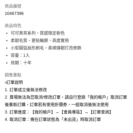
商品編號
Apple Pay
10467396
悠遊付
商品特色
全盈+PAY
可可黑茶系列，質感限定新色
AFTEE先享後付
柔韌毛質，更貼輪廓，高度實用
相關說明
小型圓弧扇形刷毛，柔順彈韌打亮修飾
【關於「AFTEE先享後付」】
容量：1入
ATM付款
AFTEE先享後付是「在收到商品之後才付款」的支付方式。 讓您購物簡單
效期：十年
便利好安心！
１．簡單：不需註冊會員、不需綁卡、不需儲值。
運送方式
銷售重點
２．便利：只要手機號碼，簡訊認證，即可結帳。
３．安心：先確認商品／服務後，再付款。
全家取貨付款
▫️訂單說明
1. 訂單成立後無法修改
每筆NT$80，滿NT$599(含以上)免運費
【「AFTEE先享後付」結帳流程】
１．於結帳方式選擇「AFTEE先享後付」後，將跳轉至「AFTEE先享後付」
2. 賣場無法為您取消/修改訂單，請自行登錄「我的帳戶」取消訂單
付款後全家取貨
結帳頁面，進行簡訊認證並確認金額後，即可完成結帳。
後重新訂購，訂單若有使用折價券，一經取消後無法使用
２．訂單成立數日內，您將收到繳費通知簡訊。
每筆NT$80，滿NT$599(含以上)免運費
3. 訂單進度：【我的帳戶】→【會員專區】→【訂單查詢】
３．收到繳費通知簡訊後14天內，點擊此簡訊中的連結，可透過四大超商／
ATM／網路銀行／等多元方式進行付款，方視為交易完成。
4. 取消訂單：需在訂單狀態為「未出貨」時取消訂單
7-11取貨付款
※ 請注意：結帳手續完成當下不需立刻繳費，但若您需要取消訂單，請聯絡
每筆NT$80，滿NT$599(含以上)免運費
購買商品的店家。未經商家同意取消之訂單仍視為有效，需透過AFTEE先享