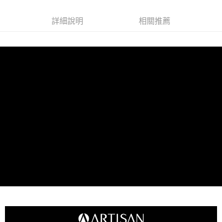
後付繳納相關費用。
付款後7-11取貨
※ 交易是否成功請以「AFTEE先享後付 」之結帳頁面顯示為準，若有關於
是否繳費成功／繳費後需取消欲退款等相關疑問，請聯繫「AFTEE先享後付
詳細說明
相關推薦
每筆NT$80，滿NT$599(含以上)免運費
客戶支援中心」
https://netprotections.freshdesk.com/support/home
宅配
【注意事項】
１．透過由恩沛科技股份有限公司提供之「AFTEE先享後付」服務完成之交
每筆NT$90，滿NT$599(含以上)免運費
易，需依本服務之必要範圍內提供個人資料，並將交易相關給付款項請求債
權轉讓予恩沛科技股份有限公司。
２．關於個人資料處理事宜，請瀏覽以下網址：
https://aftee.tw/terms/#terms3
３．未成年的使用者請事先徵得法定代理人或監護人之同意方可使用
「AFTEE先享後付」，若未經同意申辦者引起之損失，本公司不負相關責
任。
４．使用「AFTEE先享後付」時，將依據個別帳號之用戶狀況，依本公司即
時審查核予不同之上限額度；若仍有額度不足之情形，本公司將視審查結果
請求用戶進行身份認證。
５．嚴禁一人註冊多個帳號或使用他人資訊註冊。若發現惡意使用之情形，
恩沛科技股份有限公司將有權停止該用戶之使用額度並採取法律行動。