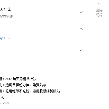
送方式
清除
紀錄
599免運
次付款
by 1028
付款
顧，360°無死角精準上妝
孔，透氣且釋粉力佳，柔彈貼妝
用，乾用輕薄不吃粉，濕用妝感細膩服貼
享後付
1入
FTEE先享後付」】
029/2
先享後付是「在收到商品之後才付款」的支付方式。 讓您購物簡單