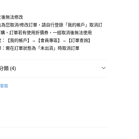
心！
：不需註冊會員、不需綁卡、不需儲值。
：只要手機號碼，簡訊認證，即可結帳。
成立後無法修改
：先確認商品／服務後，再付款。
無法為您取消/修改訂單，請自行登錄「我的帳戶」取消訂
付款
EE先享後付」結帳流程】
訂購，訂單若有使用折價券，一經取消後無法使用
0，滿NT$599(含以上)免運費
方式選擇「AFTEE先享後付」後，將跳轉至「AFTEE先享後
進度：【我的帳戶】→【會員專區】→【訂單查詢】
頁面，進行簡訊認證並確認金額後，即可完成結帳。
家取貨
成立數日內，您將收到繳費通知簡訊。
訂單：需在訂單狀態為「未出貨」時取消訂單
費通知簡訊後14天內，點擊此簡訊中的連結，可透過四大超商
0，滿NT$599(含以上)免運費
網路銀行／等多元方式進行付款，方視為交易完成。
：結帳手續完成當下不需立刻繳費，但若您需要取消訂單，請聯
付款
類 (4)
的店家。未經商家同意取消之訂單仍視為有效，需透過AFTEE
繳納相關費用。
0，滿NT$599(含以上)免運費
具
➤ARTISAN by 1028
否成功請以「AFTEE先享後付 」之結帳頁面顯示為準，若有關於
客服
功／繳費後需取消欲退款等相關疑問，請聯繫「AFTEE先享後
1取貨
 by 1028
－可可黑茶系列
援中心」
https://netprotections.freshdesk.com/support/home
0，滿NT$599(含以上)免運費
 by 1028
－工具／粉撲
項】
恩沛科技股份有限公司提供之「AFTEE先享後付」服務完成之
具
海綿/粉撲/美容小物
依本服務之必要範圍內提供個人資料，並將交易相關給付款項請
0，滿NT$599(含以上)免運費
讓予恩沛科技股份有限公司。
個人資料處理事宜，請瀏覽以下網址：
ee.tw/terms/#terms3
年的使用者請事先徵得法定代理人或監護人之同意方可使用