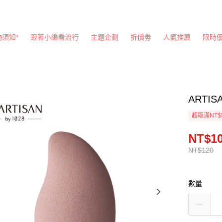
物須知*
跟著小編看流行
主題企劃
折價劵
人氣推薦
限時
ARTIS
超取滿NT$
NT$1
NT$120
數量