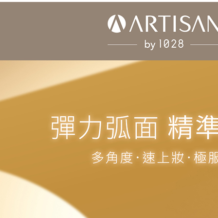
「AFTE
任。
４．使用「
即時審查
結果請求
５．嚴禁
形，恩沛
動。