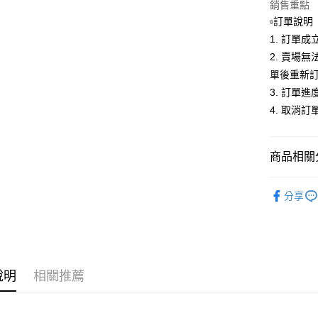
銷售重點
便利好安
１．簡單
▫️訂單說明
２．便利
運送方式
1. 訂單
３．安心
2. 賣場
全家取貨
【「AFT
單後重新
每筆NT$8
１．於結帳
3. 訂單
付」結帳
付款後全
２．訂單
4. 取消
３．收到繳
每筆NT$8
／ATM／
※ 請注意
7-11取貨
商品相關分
絡購買商品
先享後付
每筆NT$8
▶美妝工
※ 交易是
分享
是否繳費成
付款後7-1
⭐ARTISAN
付客戶支
每筆NT$8
⭐ARTISAN
【注意事
宅配
１．透過由
▶美妝工
交易，需
每筆NT$9
說明
相關推薦
求債權轉
２．關於
https://aft
３．未成