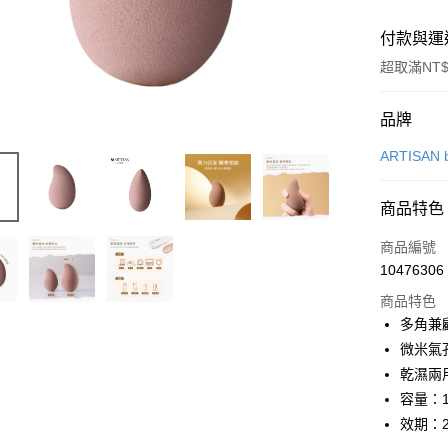
付款與運
超取滿NT$
付款方式
品牌
信用卡一
ARTISAN 
超商取貨
商品特色
LINE Pay
商品編號
Apple Pay
10476306
商品特色
悠遊付
多角兼
全盈+PAY
微米氣
乾濕兩
AFTEE先
容量：
相關說明
【關於「A
效期：2
ATM付款
AFTEE