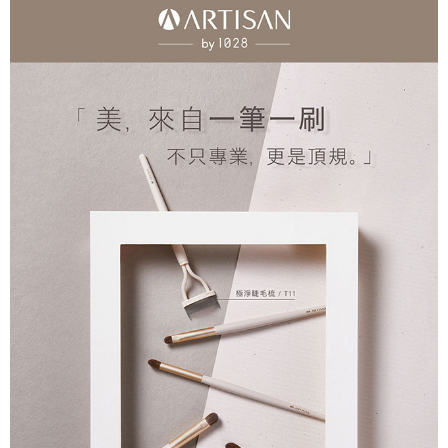
後付繳納相關費用。
付款後7-11取貨
※ 交易是否成功請以「AFTEE先享後付 」之結帳頁面顯示為準，若有關於
是否繳費成功／繳費後需取消欲退款等相關疑問，請聯繫「AFTEE先享後付
每筆NT$80，滿NT$599(含以上)免運費
客戶支援中心」
https://netprotections.freshdesk.com/support/home
宅配
【注意事項】
１．透過由恩沛科技股份有限公司提供之「AFTEE先享後付」服務完成之交
每筆NT$90，滿NT$599(含以上)免運費
易，需依本服務之必要範圍內提供個人資料，並將交易相關給付款項請求債
權轉讓予恩沛科技股份有限公司。
２．關於個人資料處理事宜，請瀏覽以下網址：
https://aftee.tw/terms/#terms3
３．未成年的使用者請事先徵得法定代理人或監護人之同意方可使用
「AFTEE先享後付」，若未經同意申辦者引起之損失，本公司不負相關責
任。
４．使用「AFTEE先享後付」時，將依據個別帳號之用戶狀況，依本公司即
時審查核予不同之上限額度；若仍有額度不足之情形，本公司將視審查結果
請求用戶進行身份認證。
５．嚴禁一人註冊多個帳號或使用他人資訊註冊。若發現惡意使用之情形，
恩沛科技股份有限公司將有權停止該用戶之使用額度並採取法律行動。