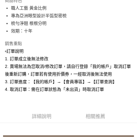
商品特色
Apple Pay
職人工藝 黃金比例
專為亞洲眼型設計半弧型密梳
悠遊付
梳勻淨翹 根根分明
全盈+PAY
效期：十年
AFTEE先享後付
銷售重點
相關說明
▫️訂單說明
【關於「AFTEE先享後付」】
1. 訂單成立後無法修改
ATM付款
AFTEE先享後付是「在收到商品之後才付款」的支付方式。 讓您購物簡單
便利好安心！
2. 賣場無法為您取消/修改訂單，請自行登錄「我的帳戶」取消訂單
１．簡單：不需註冊會員、不需綁卡、不需儲值。
後重新訂購，訂單若有使用折價券，一經取消後無法使用
運送方式
２．便利：只要手機號碼，簡訊認證，即可結帳。
3. 訂單進度：【我的帳戶】→【會員專區】→【訂單查詢】
３．安心：先確認商品／服務後，再付款。
全家取貨付款
4. 取消訂單：需在訂單狀態為「未出貨」時取消訂單
每筆NT$80，滿NT$599(含以上)免運費
【「AFTEE先享後付」結帳流程】
１．於結帳方式選擇「AFTEE先享後付」後，將跳轉至「AFTEE先享後付」
付款後全家取貨
結帳頁面，進行簡訊認證並確認金額後，即可完成結帳。
２．訂單成立數日內，您將收到繳費通知簡訊。
每筆NT$80，滿NT$599(含以上)免運費
３．收到繳費通知簡訊後14天內，點擊此簡訊中的連結，可透過四大超商／
詳細說明
相關推薦
ATM／網路銀行／等多元方式進行付款，方視為交易完成。
7-11取貨付款
※ 請注意：結帳手續完成當下不需立刻繳費，但若您需要取消訂單，請聯絡
每筆NT$80，滿NT$599(含以上)免運費
購買商品的店家。未經商家同意取消之訂單仍視為有效，需透過AFTEE先享