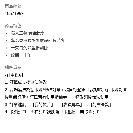
商品編號
Apple Pay
10571969
悠遊付
商品特色
全盈+PAY
職人工藝 黃金比例
AFTEE先享後付
專為亞洲眼型弧度設計睫毛夾
相關說明
一夾持久Ｃ型捲翹睫
【關於「AFTEE先享後付」】
效期：十年
ATM付款
AFTEE先享後付是「在收到商品之後才付款」的支付方式。 讓您購物簡單
便利好安心！
銷售重點
１．簡單：不需註冊會員、不需綁卡、不需儲值。
運送方式
▫️訂單說明
２．便利：只要手機號碼，簡訊認證，即可結帳。
３．安心：先確認商品／服務後，再付款。
全家取貨付款
1. 訂單成立後無法修改
2. 賣場無法為您取消/修改訂單，請自行登錄「我的帳戶」取消訂單
每筆NT$80，滿NT$599(含以上)免運費
【「AFTEE先享後付」結帳流程】
１．於結帳方式選擇「AFTEE先享後付」後，將跳轉至「AFTEE先享後付」
後重新訂購，訂單若有使用折價券，一經取消後無法使用
付款後全家取貨
結帳頁面，進行簡訊認證並確認金額後，即可完成結帳。
3. 訂單進度：【我的帳戶】→【會員專區】→【訂單查詢】
２．訂單成立數日內，您將收到繳費通知簡訊。
每筆NT$80，滿NT$599(含以上)免運費
4. 取消訂單：需在訂單狀態為「未出貨」時取消訂單
３．收到繳費通知簡訊後14天內，點擊此簡訊中的連結，可透過四大超商／
ATM／網路銀行／等多元方式進行付款，方視為交易完成。
7-11取貨付款
※ 請注意：結帳手續完成當下不需立刻繳費，但若您需要取消訂單，請聯絡
每筆NT$80，滿NT$599(含以上)免運費
購買商品的店家。未經商家同意取消之訂單仍視為有效，需透過AFTEE先享