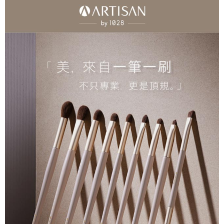
後付繳納相關費用。
付款後7-11取貨
※ 交易是否成功請以「AFTEE先享後付 」之結帳頁面顯示為準，若有關於
是否繳費成功／繳費後需取消欲退款等相關疑問，請聯繫「AFTEE先享後付
每筆NT$80，滿NT$599(含以上)免運費
客戶支援中心」
https://netprotections.freshdesk.com/support/home
宅配
【注意事項】
１．透過由恩沛科技股份有限公司提供之「AFTEE先享後付」服務完成之交
每筆NT$90，滿NT$599(含以上)免運費
易，需依本服務之必要範圍內提供個人資料，並將交易相關給付款項請求債
權轉讓予恩沛科技股份有限公司。
２．關於個人資料處理事宜，請瀏覽以下網址：
https://aftee.tw/terms/#terms3
３．未成年的使用者請事先徵得法定代理人或監護人之同意方可使用
「AFTEE先享後付」，若未經同意申辦者引起之損失，本公司不負相關責
任。
４．使用「AFTEE先享後付」時，將依據個別帳號之用戶狀況，依本公司即
時審查核予不同之上限額度；若仍有額度不足之情形，本公司將視審查結果
請求用戶進行身份認證。
５．嚴禁一人註冊多個帳號或使用他人資訊註冊。若發現惡意使用之情形，
恩沛科技股份有限公司將有權停止該用戶之使用額度並採取法律行動。