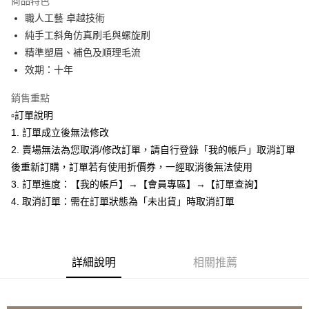
商品特色
Apple Pay
職人工藝 卓越技術
純手工斜角仿真刷毛與螺旋刷
悠遊付
精準塑眉、補色及順理毛流
全盈+PAY
效期：十年
AFTEE先享後付
銷售重點
相關說明
▫️訂單說明
【關於「AFTEE先享後付」】
1. 訂單成立後無法修改
ATM付款
AFTEE先享後付是「在收到商品之後才付款」的支付方式。 讓您購物簡單
便利好安心！
2. 賣場無法為您取消/修改訂單，請自行登錄「我的帳戶」取消訂單
１．簡單：不需註冊會員、不需綁卡、不需儲值。
後重新訂購，訂單若有使用折價券，一經取消後無法使用
運送方式
２．便利：只要手機號碼，簡訊認證，即可結帳。
3. 訂單進度：【我的帳戶】→【會員專區】→【訂單查詢】
３．安心：先確認商品／服務後，再付款。
全家取貨付款
4. 取消訂單：需在訂單狀態為「未出貨」時取消訂單
每筆NT$80，滿NT$599(含以上)免運費
【「AFTEE先享後付」結帳流程】
１．於結帳方式選擇「AFTEE先享後付」後，將跳轉至「AFTEE先享後付」
付款後全家取貨
結帳頁面，進行簡訊認證並確認金額後，即可完成結帳。
２．訂單成立數日內，您將收到繳費通知簡訊。
每筆NT$80，滿NT$599(含以上)免運費
３．收到繳費通知簡訊後14天內，點擊此簡訊中的連結，可透過四大超商／
詳細說明
相關推薦
ATM／網路銀行／等多元方式進行付款，方視為交易完成。
7-11取貨付款
※ 請注意：結帳手續完成當下不需立刻繳費，但若您需要取消訂單，請聯絡
每筆NT$80，滿NT$599(含以上)免運費
購買商品的店家。未經商家同意取消之訂單仍視為有效，需透過AFTEE先享