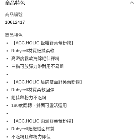
商品特色
LINE Pay
商品編號
Apple Pay
10612417
悠遊付
商品特色
全盈+PAY
【ACC.HOLIC 飯糰舒芙蕾粉撲】
AFTEE先享後付
Rubycell材質細緻柔軟
相關說明
高密度鬆軟海綿絕佳釋粉
【關於「AFTEE先享後付」】
三指可放彈力帶耐用不易斷
ATM付款
AFTEE先享後付是「在收到商品之後才付款」的支付方式。 讓您購物簡單
便利好安心！
１．簡單：不需註冊會員、不需綁卡、不需儲值。
【ACC.HOLIC 盾牌雙面舒芙蕾粉撲】
運送方式
２．便利：只要手機號碼，簡訊認證，即可結帳。
Rubycell材質柔軟回彈
３．安心：先確認商品／服務後，再付款。
全家取貨付款
絕佳釋粉力不吃粉
每筆NT$80，滿NT$599(含以上)免運費
【「AFTEE先享後付」結帳流程】
180度翻轉，雙面可靈活運用
１．於結帳方式選擇「AFTEE先享後付」後，將跳轉至「AFTEE先享後付」
付款後全家取貨
結帳頁面，進行簡訊認證並確認金額後，即可完成結帳。
２．訂單成立數日內，您將收到繳費通知簡訊。
【ACC.HOLIC 雨滴舒芙蕾粉撲】
每筆NT$80，滿NT$599(含以上)免運費
３．收到繳費通知簡訊後14天內，點擊此簡訊中的連結，可透過四大超商／
Rubycell細緻絨面材質
ATM／網路銀行／等多元方式進行付款，方視為交易完成。
7-11取貨付款
不吃粉且釋粉力即佳
※ 請注意：結帳手續完成當下不需立刻繳費，但若您需要取消訂單，請聯絡