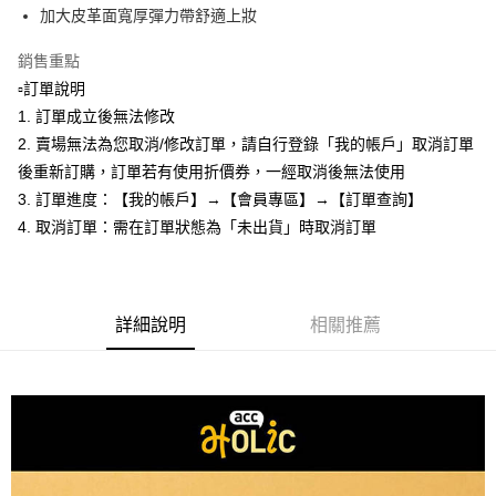
每筆NT$80，滿NT$599(含以上)免運費
購買商品的店家。未經商家同意取消之訂單仍視為有效，需透過AFTEE先享
加大皮革面寬厚彈力帶舒適上妝
後付繳納相關費用。
付款後7-11取貨
※ 交易是否成功請以「AFTEE先享後付 」之結帳頁面顯示為準，若有關於
銷售重點
是否繳費成功／繳費後需取消欲退款等相關疑問，請聯繫「AFTEE先享後付
每筆NT$80，滿NT$599(含以上)免運費
▫️訂單說明
客戶支援中心」
https://netprotections.freshdesk.com/support/home
1. 訂單成立後無法修改
宅配
【注意事項】
2. 賣場無法為您取消/修改訂單，請自行登錄「我的帳戶」取消訂單
１．透過由恩沛科技股份有限公司提供之「AFTEE先享後付」服務完成之交
每筆NT$90，滿NT$599(含以上)免運費
易，需依本服務之必要範圍內提供個人資料，並將交易相關給付款項請求債
後重新訂購，訂單若有使用折價券，一經取消後無法使用
權轉讓予恩沛科技股份有限公司。
3. 訂單進度：【我的帳戶】→【會員專區】→【訂單查詢】
２．關於個人資料處理事宜，請瀏覽以下網址：
4. 取消訂單：需在訂單狀態為「未出貨」時取消訂單
https://aftee.tw/terms/#terms3
３．未成年的使用者請事先徵得法定代理人或監護人之同意方可使用
「AFTEE先享後付」，若未經同意申辦者引起之損失，本公司不負相關責
任。
４．使用「AFTEE先享後付」時，將依據個別帳號之用戶狀況，依本公司即
詳細說明
相關推薦
時審查核予不同之上限額度；若仍有額度不足之情形，本公司將視審查結果
請求用戶進行身份認證。
５．嚴禁一人註冊多個帳號或使用他人資訊註冊。若發現惡意使用之情形，
恩沛科技股份有限公司將有權停止該用戶之使用額度並採取法律行動。