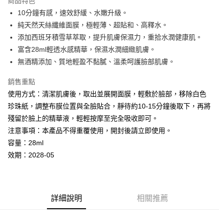
商品特色
Apple Pay
10分鐘有感，速效舒緩、水嫩升級。
純天然天絲纖維面膜，極輕薄、超貼和、高釋水。
悠遊付
添加西班牙積雪草萃取，提升肌膚保濕力，重拾水潤健康肌。
全盈+PAY
富含28ml輕透水感精華，保濕水潤細緻肌膚。
無酒精添加、質地輕盈不黏膩、溫柔呵護臉部肌膚。
AFTEE先享後付
相關說明
銷售重點
【關於「AFTEE先享後付」】
使用方式：清潔肌膚後，取出並展開面膜，輕敷於臉部，移除白色
ATM付款
AFTEE先享後付是「在收到商品之後才付款」的支付方式。 讓您購物簡單
便利好安心！
珍珠紙，調整布膜位置與全臉貼合，靜待約10-15分鐘後取下，再將
１．簡單：不需註冊會員、不需綁卡、不需儲值。
殘留於臉上的精華液，輕輕按摩至完全吸收即可。
運送方式
２．便利：只要手機號碼，簡訊認證，即可結帳。
注意事項：本產品不得重覆使用，開封後請立即使用。
３．安心：先確認商品／服務後，再付款。
全家取貨付款
容量：28ml
每筆NT$80，滿NT$599(含以上)免運費
【「AFTEE先享後付」結帳流程】
效期：2028-05
１．於結帳方式選擇「AFTEE先享後付」後，將跳轉至「AFTEE先享後付」
付款後全家取貨
結帳頁面，進行簡訊認證並確認金額後，即可完成結帳。
２．訂單成立數日內，您將收到繳費通知簡訊。
每筆NT$80，滿NT$599(含以上)免運費
３．收到繳費通知簡訊後14天內，點擊此簡訊中的連結，可透過四大超商／
ATM／網路銀行／等多元方式進行付款，方視為交易完成。
7-11取貨付款
詳細說明
相關推薦
※ 請注意：結帳手續完成當下不需立刻繳費，但若您需要取消訂單，請聯絡
每筆NT$80，滿NT$599(含以上)免運費
購買商品的店家。未經商家同意取消之訂單仍視為有效，需透過AFTEE先享