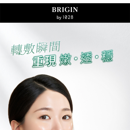
後付繳納相關費用。
付款後7-11取貨
※ 交易是否成功請以「AFTEE先享後付 」之結帳頁面顯示為準，若有關於
是否繳費成功／繳費後需取消欲退款等相關疑問，請聯繫「AFTEE先享後付
每筆NT$80，滿NT$599(含以上)免運費
客戶支援中心」
https://netprotections.freshdesk.com/support/home
宅配
【注意事項】
１．透過由恩沛科技股份有限公司提供之「AFTEE先享後付」服務完成之交
每筆NT$90，滿NT$599(含以上)免運費
易，需依本服務之必要範圍內提供個人資料，並將交易相關給付款項請求債
權轉讓予恩沛科技股份有限公司。
２．關於個人資料處理事宜，請瀏覽以下網址：
https://aftee.tw/terms/#terms3
３．未成年的使用者請事先徵得法定代理人或監護人之同意方可使用
「AFTEE先享後付」，若未經同意申辦者引起之損失，本公司不負相關責
任。
４．使用「AFTEE先享後付」時，將依據個別帳號之用戶狀況，依本公司即
時審查核予不同之上限額度；若仍有額度不足之情形，本公司將視審查結果
請求用戶進行身份認證。
５．嚴禁一人註冊多個帳號或使用他人資訊註冊。若發現惡意使用之情形，
恩沛科技股份有限公司將有權停止該用戶之使用額度並採取法律行動。