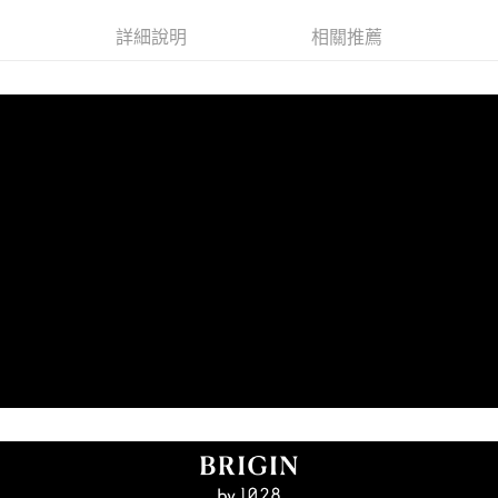
每筆NT$80，滿NT$599(含以上)免運費
購買商品的店家。未經商家同意取消之訂單仍視為有效，需透過AFTEE先享
後付繳納相關費用。
詳細說明
相關推薦
付款後7-11取貨
※ 交易是否成功請以「AFTEE先享後付 」之結帳頁面顯示為準，若有關於
是否繳費成功／繳費後需取消欲退款等相關疑問，請聯繫「AFTEE先享後付
每筆NT$80，滿NT$599(含以上)免運費
客戶支援中心」
https://netprotections.freshdesk.com/support/home
宅配
【注意事項】
１．透過由恩沛科技股份有限公司提供之「AFTEE先享後付」服務完成之交
每筆NT$90，滿NT$599(含以上)免運費
易，需依本服務之必要範圍內提供個人資料，並將交易相關給付款項請求債
權轉讓予恩沛科技股份有限公司。
２．關於個人資料處理事宜，請瀏覽以下網址：
https://aftee.tw/terms/#terms3
３．未成年的使用者請事先徵得法定代理人或監護人之同意方可使用
「AFTEE先享後付」，若未經同意申辦者引起之損失，本公司不負相關責
任。
４．使用「AFTEE先享後付」時，將依據個別帳號之用戶狀況，依本公司即
時審查核予不同之上限額度；若仍有額度不足之情形，本公司將視審查結果
請求用戶進行身份認證。
５．嚴禁一人註冊多個帳號或使用他人資訊註冊。若發現惡意使用之情形，
恩沛科技股份有限公司將有權停止該用戶之使用額度並採取法律行動。