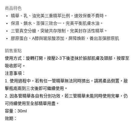
LINE Pay
商品特色
Apple Pay
精華、乳、油完美三重精萃比例，速效保養不費時。
保濕、鎖水、澎彈三效合一，完美平衡肌膚水油。
悠遊付
三管真空分艙，突破共存限制，完美封存活性精萃。
全盈+PAY
膠原蛋白、A醇與玻尿酸添加，屏障煥新，養出澎彈膠原肌
AFTEE先享後付
銷售重點
相關說明
使用方式：旋轉打開，按壓2-3下後塗抹於臉部肌膚及頸部，按摩至
【關於「AFTEE先享後付」】
吸收即可。
ATM付款
AFTEE先享後付是「在收到商品之後才付款」的支付方式。 讓您購物簡單
便利好安心！
注意事項：
１．簡單：不需註冊會員、不需綁卡、不需儲值。
1. 使用過程中，若有任一管精華無法同時擠出，請將產品倒置，敲
運送方式
２．便利：只要手機號碼，簡訊認證，即可結帳。
擊瓶底兩到三次後即可繼續使用。
３．安心：先確認商品／服務後，再付款。
全家取貨付款
2. 因各管精華各自有分別功效，若三管精華未能同時使用完畢，仍
每筆NT$80，滿NT$599(含以上)免運費
【「AFTEE先享後付」結帳流程】
可持續使用至全部精華用盡。
１．於結帳方式選擇「AFTEE先享後付」後，將跳轉至「AFTEE先享後付」
付款後全家取貨
容量：30ml
結帳頁面，進行簡訊認證並確認金額後，即可完成結帳。
２．訂單成立數日內，您將收到繳費通知簡訊。
每筆NT$80，滿NT$599(含以上)免運費
效期：
３．收到繳費通知簡訊後14天內，點擊此簡訊中的連結，可透過四大超商／
ATM／網路銀行／等多元方式進行付款，方視為交易完成。
7-11取貨付款
※ 請注意：結帳手續完成當下不需立刻繳費，但若您需要取消訂單，請聯絡