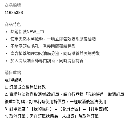
商品編號
超商取貨付款
11635398
LINE Pay
商品特色
Apple Pay
熱銷新裝NEW上市
使用天然木薯澱粉，一噴立即強效吸附頭皮油脂
悠遊付
不堵塞頭皮毛孔，秀髮瞬間蓬鬆豐盈
全盈+PAY
富含植萃調理頭皮油脂分泌，同時滋養並強韌秀髮
加入高級調香師專門調香，同時清新持香 "
AFTEE先享後付
相關說明
銷售重點
【關於「AFTEE先享後付」】
▫️訂單說明
ATM付款
AFTEE先享後付是「在收到商品之後才付款」的支付方式。 讓您購物簡單
便利好安心！
1. 訂單成立後無法修改
１．簡單：不需註冊會員、不需綁卡、不需儲值。
2. 賣場無法為您取消/修改訂單，請自行登錄「我的帳戶」取消訂單
運送方式
２．便利：只要手機號碼，簡訊認證，即可結帳。
後重新訂購，訂單若有使用折價券，一經取消後無法使用
３．安心：先確認商品／服務後，再付款。
全家取貨付款
3. 訂單進度：【我的帳戶】→【會員專區】→【訂單查詢】
每筆NT$80，滿NT$599(含以上)免運費
【「AFTEE先享後付」結帳流程】
4. 取消訂單：需在訂單狀態為「未出貨」時取消訂單
１．於結帳方式選擇「AFTEE先享後付」後，將跳轉至「AFTEE先享後付」
付款後全家取貨
結帳頁面，進行簡訊認證並確認金額後，即可完成結帳。
２．訂單成立數日內，您將收到繳費通知簡訊。