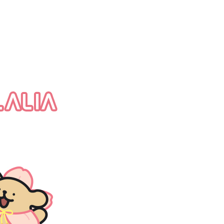
ee.tw/terms/#terms3
年的使用者請事先徵得法定代理人或監護人之同意方可使用
E先享後付」，若未經同意申辦者引起之損失，本公司不負相關責
AFTEE先享後付」時，將依據個別帳號之用戶狀況，依本公司
核予不同之上限額度；若仍有額度不足之情形，本公司將視審查
用戶進行身份認證。
一人註冊多個帳號或使用他人資訊註冊。若發現惡意使用之情
科技股份有限公司將有權停止該用戶之使用額度並採取法律行