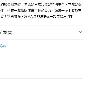
FTEE先享後付」】
小狗般柔滑無瑕。無論是日常妝還是特別場合，它都是你
先享後付是「在收到商品之後才付款」的支付方式。 讓您購物簡單
心！
夥伴。快來一起體驗這份可愛的魔力，讓每一次上妝都充
：不需註冊會員、不需綁卡、不需儲值。
喜！別再猶豫，讓MALTESE陪你一起美麗出門吧！
：只要手機號碼，簡訊認證，即可結帳。
：先確認商品／服務後，再付款。
付款
EE先享後付」結帳流程】
類 (2)
0，滿NT$599(含以上)免運費
方式選擇「AFTEE先享後付」後，將跳轉至「AFTEE先享後
頁面，進行簡訊認證並確認金額後，即可完成結帳。
SE韓國線條小狗💓超萌來襲
家取貨
成立數日內，您將收到繳費通知簡訊。
客服
費通知簡訊後14天內，點擊此簡訊中的連結，可透過四大超商
具
海綿/粉撲/美容小物
0，滿NT$599(含以上)免運費
網路銀行／等多元方式進行付款，方視為交易完成。
：結帳手續完成當下不需立刻繳費，但若您需要取消訂單，請聯
付款
的店家。未經商家同意取消之訂單仍視為有效，需透過AFTEE
繳納相關費用。
0，滿NT$599(含以上)免運費
否成功請以「AFTEE先享後付 」之結帳頁面顯示為準，若有關於
功／繳費後需取消欲退款等相關疑問，請聯繫「AFTEE先享後
1取貨
援中心」
https://netprotections.freshdesk.com/support/home
0，滿NT$599(含以上)免運費
項】
恩沛科技股份有限公司提供之「AFTEE先享後付」服務完成之
依本服務之必要範圍內提供個人資料，並將交易相關給付款項請
0，滿NT$599(含以上)免運費
讓予恩沛科技股份有限公司。
個人資料處理事宜，請瀏覽以下網址：