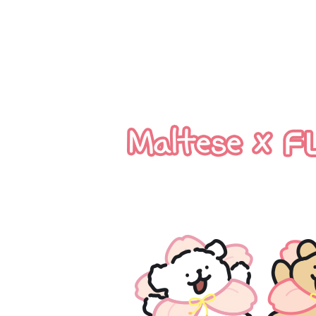
https://aft
３．未成
「AFTE
任。
４．使用「
即時審查
結果請求
５．嚴禁
形，恩沛
動。