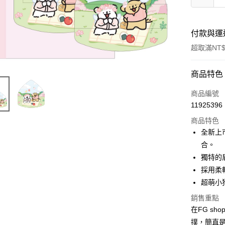
付款與運
超取滿NT$
付款方式
商品特色
信用卡一
商品編號
11925396
超商取貨
商品特色
LINE Pay
全新上
合。
Apple Pay
獨特的
悠遊付
採用柔
超萌小
全盈+PAY
銷售重點
AFTEE先
在FG s
相關說明
撲，簡直