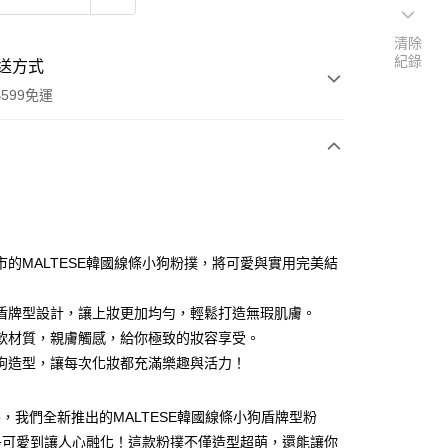
清除
紀錄
送方式
599免運
次付款
付款
市的MALTESE韓國線條小狗粉撲，將可愛與實用完美結
盾牌型設計，讓上妝更加均勻，輕鬆打造無瑕肌膚。
軟材質，親膚觸感，給你極致的妝容享受。
狗造型，讓每次化妝都充滿樂趣與活力！
享後付
hop，我們全新推出的MALTESE韓國線條小狗盾牌型粉
是可愛到讓人心融化！這款粉撲不僅造型超萌，還能讓你