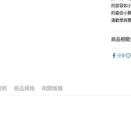
【關於「A
ATM付款
的妝容如
AFTEE
便利好安
的最佳小
１．簡單
滿歡樂與驚
２．便利
運送方式
３．安心
全家取貨
【「AFT
商品相關分
每筆NT$8
１．於結帳
付」結帳
MALTE
付款後全
２．訂單
分享
３．收到繳
▶美妝工
每筆NT$8
／ATM／
※ 請注意
7-11取貨
絡購買商品
先享後付
每筆NT$8
※ 交易是
說明
商品規格
相關推薦
是否繳費成
付款後7-1
付客戶支
每筆NT$8
【注意事
宅配
１．透過由
交易，需
每筆NT$9
求債權轉
２．關於