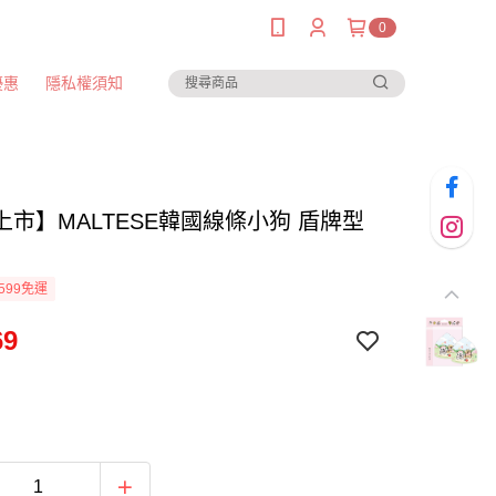
0
優惠
隱私權須知
上市】MALTESE韓國線條小狗 盾牌型
599免運
69