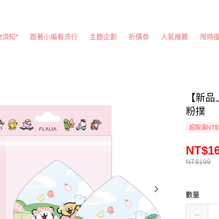
物須知*
跟著小編看流行
主題企劃
折價劵
人氣推薦
限時
【新品
粉撲
超取滿NT$
NT$1
NT$199
數量