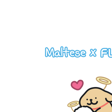
https://aft
３．未成
「AFTE
任。
４．使用「
即時審查
結果請求
５．嚴禁
形，恩沛
動。