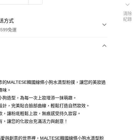
清除
紀錄
送方式
599免運
次付款
付款
市的MALTESE韓國線條小狗水滴型粉撲，讓您的美妝過
趣味。
小狗造型，為每一次上妝增添一抹萌趣。
設計，完美貼合臉部曲線，輕鬆打造自然妝效。
軟，讓粉底輕鬆上妝，無痕感受持久妝容。
有，讓您的化妝台充滿活力與創意！
享後付
愛與創意的世界裡，MALTESE韓國線條小狗水滴型粉