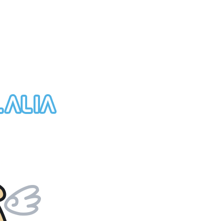
ee.tw/terms/#terms3
年的使用者請事先徵得法定代理人或監護人之同意方可使用
E先享後付」，若未經同意申辦者引起之損失，本公司不負相關責
AFTEE先享後付」時，將依據個別帳號之用戶狀況，依本公司
核予不同之上限額度；若仍有額度不足之情形，本公司將視審查
用戶進行身份認證。
一人註冊多個帳號或使用他人資訊註冊。若發現惡意使用之情
科技股份有限公司將有權停止該用戶之使用額度並採取法律行