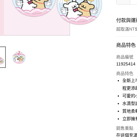
付款與運
超取滿NT$
付款方式
商品特色
信用卡一
商品編號
11925414
超商取貨
商品特色
LINE Pay
全新上
程更添
Apple Pay
可愛的
悠遊付
水滴型
質地柔
全盈+PAY
立即擁
AFTEE先
銷售重點
相關說明
在這個充滿