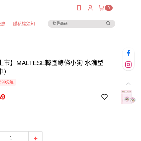
0
優惠
隱私權須知
上市】MALTESE韓國線條小狗 水滴型
中）
599免運
69