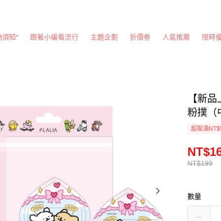
物須知*
跟著小編看流行
主題企劃
折價劵
人氣推薦
限時
【新品
粉撲（
超取滿NT$
NT$1
NT$199
數量