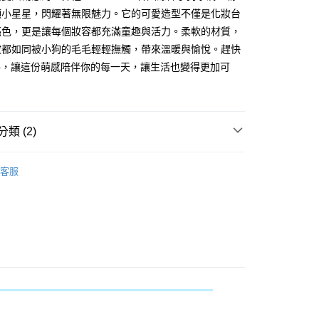
FTEE先享後付」】
顆小星星，閃耀著無限魅力。它的可愛造型不僅是化妝台
先享後付是「在收到商品之後才付款」的支付方式。 讓您購物簡單
心！
亮色，更是讓每個妝容都充滿童趣與活力。柔軟的材質，
：不需註冊會員、不需綁卡、不需儲值。
妝都如同被小狗的毛毛輕輕撫觸，帶來溫暖與愉悅。趕快
：只要手機號碼，簡訊認證，即可結帳。
：先確認商品／服務後，再付款。
hop，讓這份萌感陪伴你的每一天，讓生活也變得更加可
付款
EE先享後付」結帳流程】
0，滿NT$599(含以上)免運費
方式選擇「AFTEE先享後付」後，將跳轉至「AFTEE先享後
頁面，進行簡訊認證並確認金額後，即可完成結帳。
家取貨
成立數日內，您將收到繳費通知簡訊。
類 (2)
費通知簡訊後14天內，點擊此簡訊中的連結，可透過四大超商
0，滿NT$599(含以上)免運費
網路銀行／等多元方式進行付款，方視為交易完成。
SE韓國線條小狗💓超萌來襲
：結帳手續完成當下不需立刻繳費，但若您需要取消訂單，請聯
客服
付款
的店家。未經商家同意取消之訂單仍視為有效，需透過AFTEE
具
海綿/粉撲/美容小物
繳納相關費用。
0，滿NT$599(含以上)免運費
否成功請以「AFTEE先享後付 」之結帳頁面顯示為準，若有關於
功／繳費後需取消欲退款等相關疑問，請聯繫「AFTEE先享後
1取貨
援中心」
https://netprotections.freshdesk.com/support/home
0，滿NT$599(含以上)免運費
項】
恩沛科技股份有限公司提供之「AFTEE先享後付」服務完成之
依本服務之必要範圍內提供個人資料，並將交易相關給付款項請
0，滿NT$599(含以上)免運費
讓予恩沛科技股份有限公司。
個人資料處理事宜，請瀏覽以下網址：