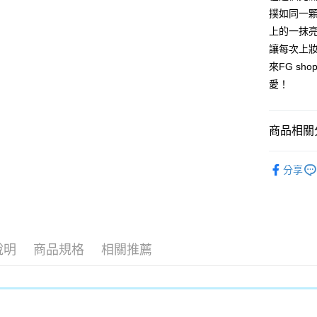
【關於「A
ATM付款
撲如同一
AFTEE
便利好安
上的一抹
１．簡單
讓每次上
２．便利
運送方式
３．安心
來FG s
全家取貨
愛！
【「AFT
每筆NT$8
１．於結帳
付」結帳
付款後全
２．訂單
商品相關分
３．收到繳
每筆NT$8
／ATM／
MALTE
※ 請注意
分享
7-11取貨
絡購買商品
▶美妝工
先享後付
每筆NT$8
※ 交易是
是否繳費成
付款後7-1
付客戶支
每筆NT$8
說明
商品規格
相關推薦
【注意事
宅配
１．透過由
交易，需
每筆NT$9
求債權轉
２．關於